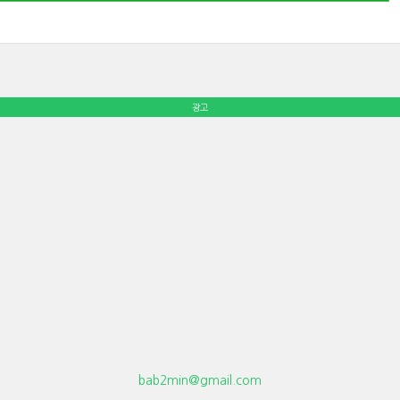
광고
bab2min@gmail.com