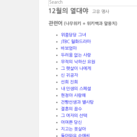
12월의 열대야
고유 명사
관련어
(나무위키 + 위키백과 말뭉치)
위풍당당 그녀
JTBC 월화드라마
바보엄마
두려움 없는 사랑
무적의 낙하산 요원
그 햇살이 나에게
신 귀공자
선희 진희
내 인생의 스페셜
현정아 사랑해
건빵선생과 별사탕
결혼의 꼼수
그 여자의 선택
어여쁜 당신
지고는 못살아
돌아와요 순애씨