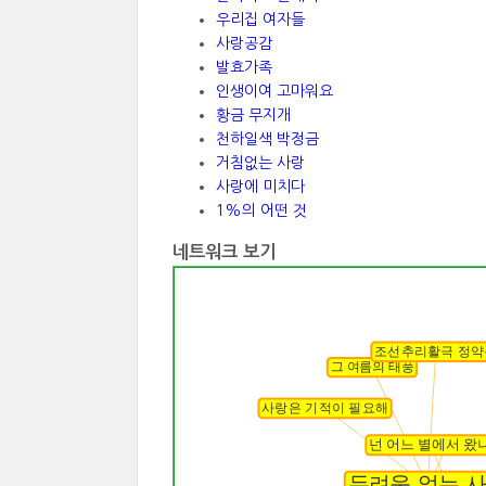
우리집 여자들
사랑공감
발효가족
인생이여 고마워요
황금 무지개
천하일색 박정금
거침없는 사랑
사랑에 미치다
1%의 어떤 것
네트워크 보기