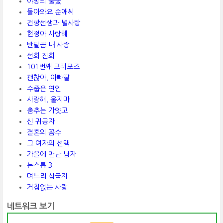
야망의 불꽃
돌아와요 순애씨
건빵선생과 별사탕
현정아 사랑해
반달곰 내 사랑
선희 진희
101번째 프러포즈
괜찮아, 아빠딸
수줍은 연인
사랑해, 울지마
춤추는 가얏고
신 귀공자
결혼의 꼼수
그 여자의 선택
가을에 만난 남자
논스톱 3
며느리 삼국지
거침없는 사랑
네트워크 보기