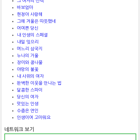
그 여자의 선택
바보엄마
현정아 사랑해
그해 겨울은 따뜻했네
어여쁜 당신
내 인생의 스페셜
내일 잊으리
며느리 삼국지
누나의 거울
장미와 콩나물
야망의 불꽃
내 사위의 여자
완벽한 이웃을 만나는 법
달콤한 스파이
당신의 여자
맛있는 인생
수줍은 연인
인생이여 고마워요
네트워크 보기