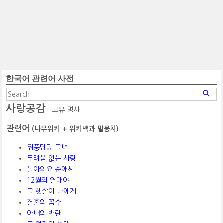
한국어 관련어 사전
사랑공감
고유 명사
관련어
(나무위키 + 위키백과 말뭉치)
위풍당당 그녀
두려움 없는 사랑
돌아와요 순애씨
12월의 열대야
그 햇살이 나에게
결혼의 꼼수
아내의 반란