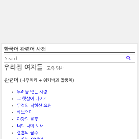
한국어 관련어 사전
우리집 여자들
고유 명사
관련어
(나무위키 + 위키백과 말뭉치)
두려움 없는 사랑
그 햇살이 나에게
무적의 낙하산 요원
바보엄마
야망의 불꽃
너와 나의 노래
결혼의 꼼수