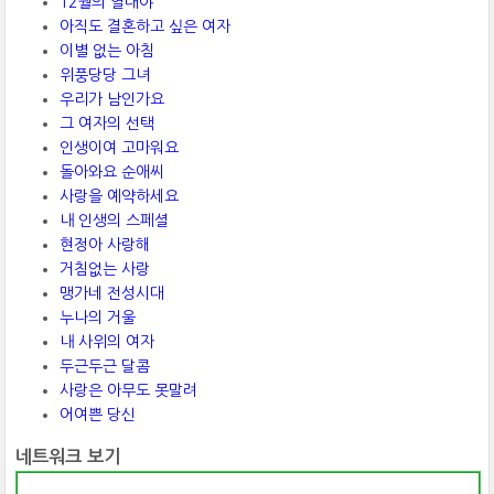
12월의 열대야
아직도 결혼하고 싶은 여자
이별 없는 아침
위풍당당 그녀
우리가 남인가요
그 여자의 선택
인생이여 고마워요
돌아와요 순애씨
사랑을 예약하세요
내 인생의 스페셜
현정아 사랑해
거침없는 사랑
맹가네 전성시대
누나의 거울
내 사위의 여자
두근두근 달콤
사랑은 아무도 못말려
어여쁜 당신
네트워크 보기