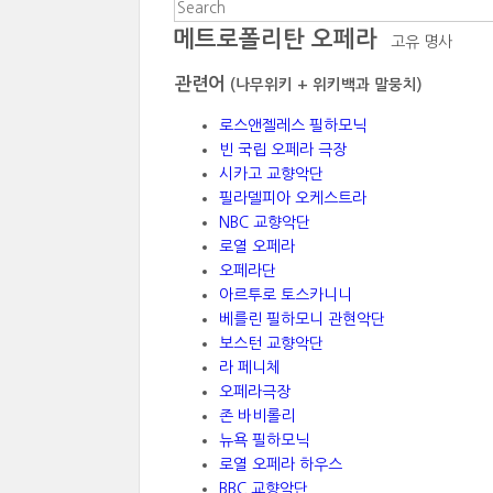
메트로폴리탄 오페라
고유 명사
관련어
(나무위키 + 위키백과 말뭉치)
로스앤젤레스 필하모닉
빈 국립 오페라 극장
시카고 교향악단
필라델피아 오케스트라
NBC 교향악단
로열 오페라
오페라단
아르투로 토스카니니
베를린 필하모니 관현악단
보스턴 교향악단
라 페니체
오페라극장
존 바비롤리
뉴욕 필하모닉
로열 오페라 하우스
BBC 교향악단