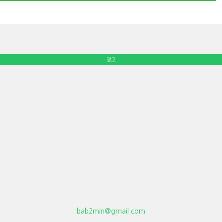
광고
bab2min@gmail.com