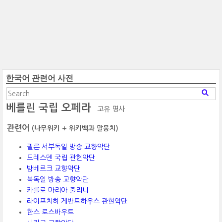
한국어 관련어 사전
베를린 국립 오페라
고유 명사
관련어
(나무위키 + 위키백과 말뭉치)
쾰른 서부독일 방송 교향악단
드레스덴 국립 관현악단
밤베르크 교향악단
북독일 방송 교향악단
카를로 마리아 줄리니
라이프치히 게반트하우스 관현악단
한스 로스바우트