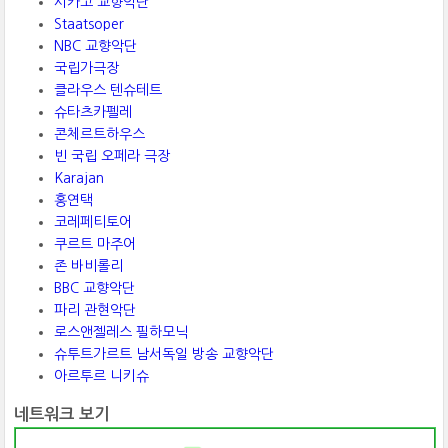
시카고 교향악단
Staatsoper
NBC 교향악단
국립가극장
클라우스 텐슈테트
슈타츠카펠레
콘체르트하우스
빈 국립 오페라 극장
Karajan
홍연택
코레페티토어
쿠르트 마주어
존 바비롤리
BBC 교향악단
파리 관현악단
로스앤젤레스 필하모닉
슈투트가르트 남서독일 방송 교향악단
아르투르 니키슈
네트워크 보기