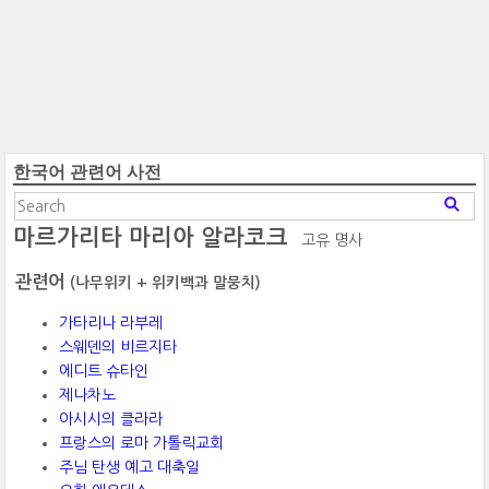
한국어 관련어 사전
마르가리타 마리아 알라코크
고유 명사
관련어
(나무위키 + 위키백과 말뭉치)
가타리나 라부레
스웨덴의 비르지타
에디트 슈타인
제나차노
아시시의 클라라
프랑스의 로마 가톨릭교회
주님 탄생 예고 대축일