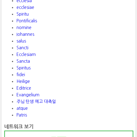
ecclesia
ecclesiae
Spiritu
Pontificalis
nomine
Iohannes
salus
Sancti
Ecclesiam
Sancta
Spiritus
fidei
Heilige
Editrice
Evangelium
주님 탄생 예고 대축일
atque
Patris
네트워크 보기