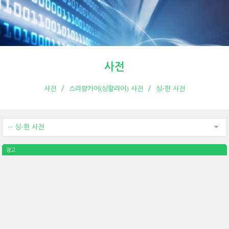
사전
사전
스리랑카어(싱할라어) 사전
싱-한 사전
-- 싱-한 사전
광고