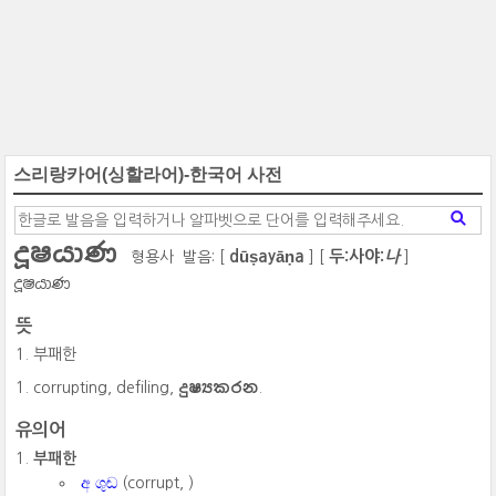
스리랑카어(싱할라어)-한국어 사전
දූෂයාණ
dūṣayāṇa
두:
사
야:
나
형용사
발음: [
] [
]
දූෂයාණ
뜻
부패한
දුෂ්‍යකරන
corrupting, defiling,
.
유의어
부패한
අ ශුඬ
(corrupt, )