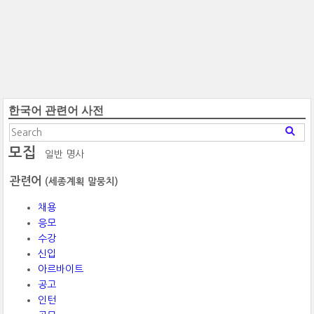
한국어 관련어 사전
모집
일반 명사
관련어
(세종계획 말뭉치)
채용
응모
수강
신입
아르바이트
공고
인턴