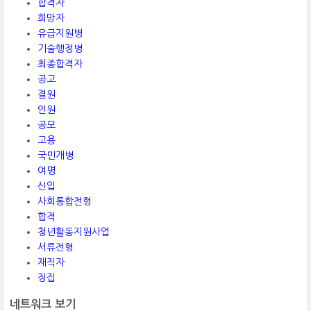
합격자
희망자
유급지원병
기술행정병
최종합격자
공고
결원
인원
공모
고용
국민개병
여명
신입
사회통합전형
합격
청년활동지원사업
서류전형
재직자
징집
네트워크 보기