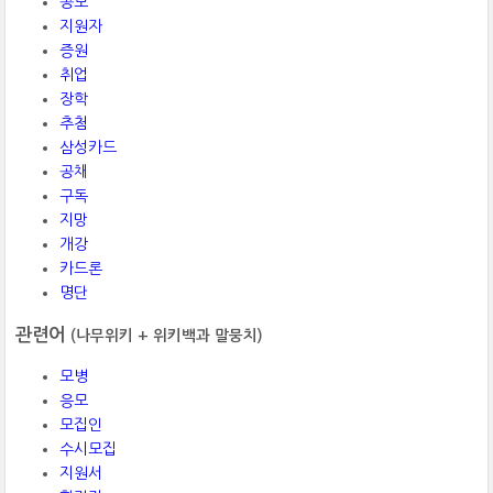
공모
지원자
증원
취업
장학
추첨
삼성카드
공채
구독
지망
개강
카드론
명단
관련어
(나무위키 + 위키백과 말뭉치)
모병
응모
모집인
수시모집
지원서