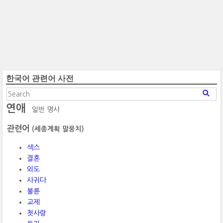
한국어 관련어 사전
연애
일반 명사
관련어
(세종계획 말뭉치)
섹스
결혼
외도
사귀다
불륜
교제
첫사랑