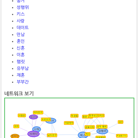
동거
성행위
키스
사랑
데이트
만남
혼인
신혼
이혼
햄릿
유부남
재혼
부부간
네트워크 보기