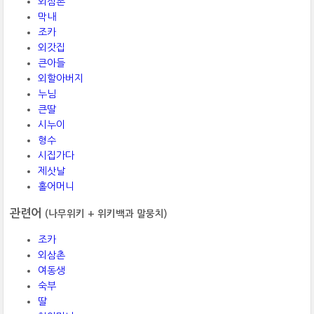
외삼촌
막내
조카
외갓집
큰아들
외할아버지
누님
큰딸
시누이
형수
시집가다
제삿날
홀어머니
관련어
(나무위키 + 위키백과 말뭉치)
조카
외삼촌
여동생
숙부
딸