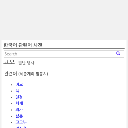
한국어 관련어 사전
고모
일반 명사
관련어
(세종계획 말뭉치)
이모
댁
친정
처제
외가
삼촌
고모부