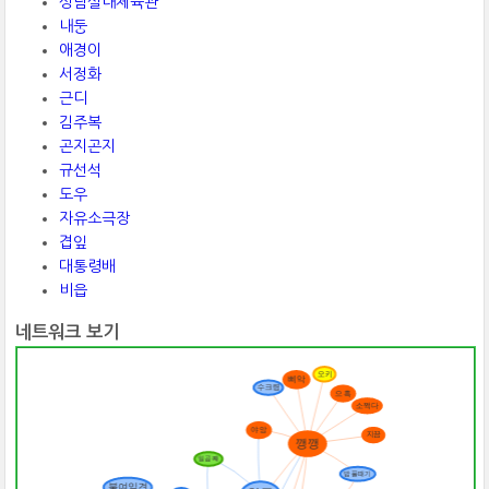
성남실내체육관
내둥
애경이
서정화
근디
김주복
곤지곤지
규선석
도우
자유소극장
겹잎
대통령배
비읍
네트워크 보기