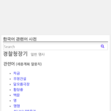
한국어 관련어 사전
경찰청장기
일반 명사
관련어
(세종계획 말뭉치)
차금
우정건설
달오름극장
황창중
백문
영
깽깽