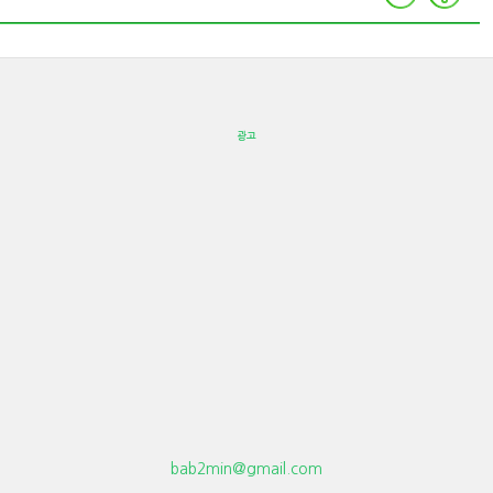
광고
bab2min@gmail.com