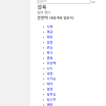
성욕
일반 명사
관련어
(세종계획 말뭉치)
식욕
쾌감
욕망
갈증
본능
욕구
충동
모성애
난소
냉증
수치심
태아
염증
질투심
임신부
쾌락