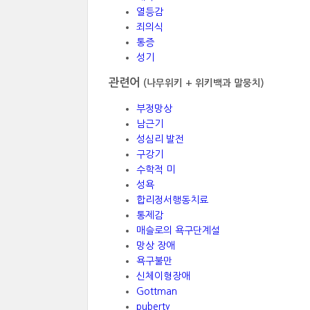
열등감
죄의식
통증
성기
관련어
(나무위키 + 위키백과 말뭉치)
부정망상
남근기
성심리 발전
구강기
수학적 미
성욕
합리정서행동치료
통제감
매슬로의 욕구단계설
망상 장애
욕구불만
신체이형장애
Gottman
puberty