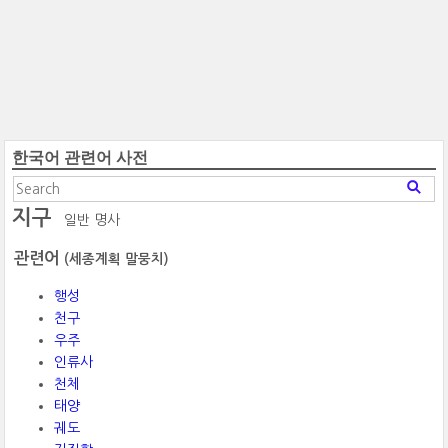
한국어 관련어 사전
지구
일반 명사
관련어
(세종계획 말뭉치)
행성
천구
우주
인류사
천체
태양
궤도