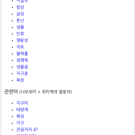
지질학
항성
금성
온난
생물
인류
명왕성
국토
블랙홀
생명체
생물종
지구촌
목성
관련어
(나무위키 + 위키백과 말뭉치)
지구의
태양계
목성
지구
큰곰자리 47