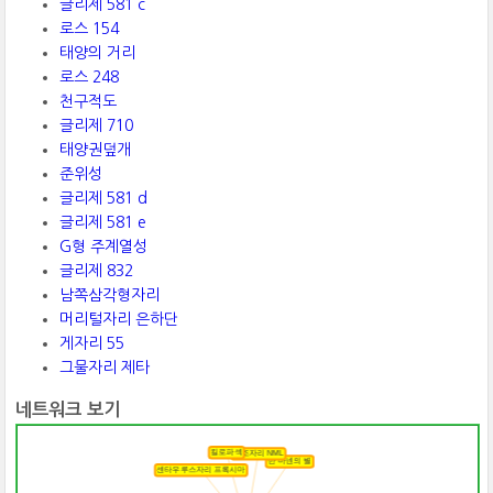
글리제 581 c
로스 154
태양의 거리
로스 248
천구적도
글리제 710
태양권덮개
준위성
글리제 581 d
글리제 581 e
G형 주계열성
글리제 832
남쪽삼각형자리
머리털자리 은하단
게자리 55
그물자리 제타
네트워크 보기