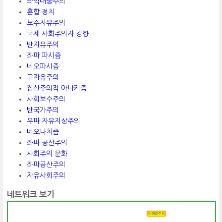
좌익대중주의
혼합 정치
보수자유주의
국제 사회주의자 경향
반자유주의
좌파 파시즘
네오파시즘
고자유주의
집산주의적 아나키즘
사회보수주의
반국가주의
우파 자유지상주의
네오나치즘
좌파 공산주의
사회주의 문화
좌파공산주의
자유사회주의
네트워크 보기