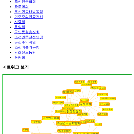
조선연극협회
황도학회
조선민족해방동맹
민주주의민족전선
시중회
목일회
국민동원총진회
조선민족전선연맹
공산주의계열
조선미술가동맹
남조선노동당
단광회
네트워크 보기