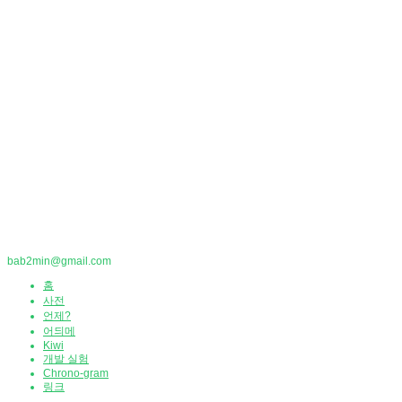
bab2min@gmail.com
홈
사전
언제?
어듸메
Kiwi
개발 실험
Chrono-gram
링크