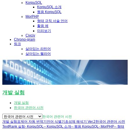
KorpuSQL
KorpuSQL 소개
웹용 KorpuSQL
MorPHP
형태 규칙 서술 언어
활용 예
미리보기
Civciv
Chrono-gram
링크
살아있는 라틴어
살아있는 헬라어
개발 실험
개발 실험
한국어 관련어 사전
한국어 관련어 사전
개발 실험
표제어 자동 번역기
언어 식별기
초성체 해석기 Ver.2
한국어 관련어 사전
TextRank 실험
- KorpuSQL
-- KorpuSQL 소개
-- 웹용 KorpuSQL
- MorPHP
-- 형태