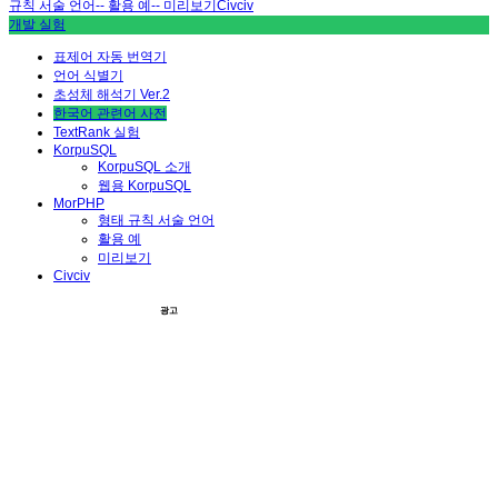
규칙 서술 언어
-- 활용 예
-- 미리보기
Civciv
개발 실험
표제어 자동 번역기
언어 식별기
초성체 해석기 Ver.2
한국어 관련어 사전
TextRank 실험
KorpuSQL
KorpuSQL 소개
웹용 KorpuSQL
MorPHP
형태 규칙 서술 언어
활용 예
미리보기
Civciv
광고