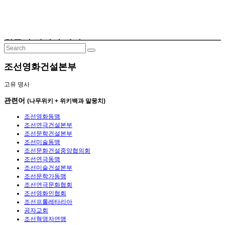
한국어 관련어 사전
조선영화건설본부
고유 명사
관련어
(나무위키 + 위키백과 말뭉치)
조선영화동맹
조선연극건설본부
조선문학건설본부
조선미술동맹
조선문화건설중앙협의회
조선연극동맹
조선미술건설본부
조선문학가동맹
조선연극문화협회
조선영화인협회
조선프롤레타리아
공자교회
조선혁명자연맹