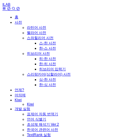
ILAB
홈
사전
라틴어 사전
헬라어 사전
스와힐리어 사전
스-한 사전
한-스 사전
히브리어 사전
히-한 사전
한-히 사전
히브리어 입력기
스리랑카어(싱할라어) 사전
싱-한 사전
한-싱 사전
언제?
어듸메
Kiwi
Kiwi
개발 실험
표제어 자동 번역기
언어 식별기
초성체 해석기 Ver.2
한국어 관련어 사전
TextRank 실험