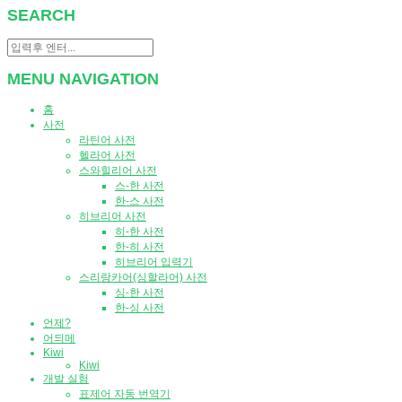
SEARCH
MENU NAVIGATION
홈
사전
라틴어 사전
헬라어 사전
스와힐리어 사전
스-한 사전
한-스 사전
히브리어 사전
히-한 사전
한-히 사전
히브리어 입력기
스리랑카어(싱할라어) 사전
싱-한 사전
한-싱 사전
언제?
어듸메
Kiwi
Kiwi
개발 실험
표제어 자동 번역기