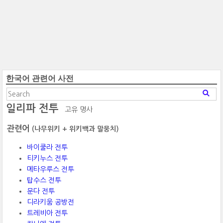
한국어 관련어 사전
일리파 전투
고유 명사
관련어
(나무위키 + 위키백과 말뭉치)
바이쿨라 전투
티키누스 전투
메타우루스 전투
탑수스 전투
문다 전투
디라키움 공방전
트레비아 전투