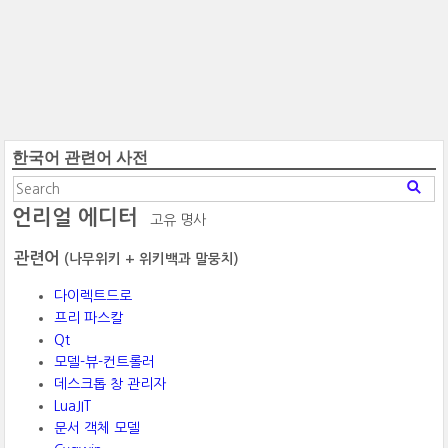
한국어 관련어 사전
언리얼 에디터
고유 명사
관련어
(나무위키 + 위키백과 말뭉치)
다이렉트드로
프리 파스칼
Qt
모델-뷰-컨트롤러
데스크톱 창 관리자
LuaJIT
문서 객체 모델