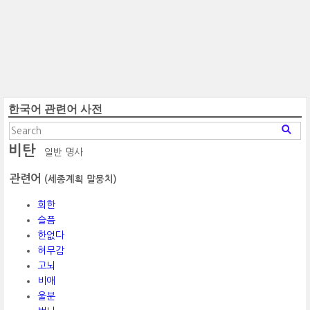
한국어 관련어 사전
비탄
일반 명사
관련어
(세종계획 말뭉치)
회한
슬픔
한없다
허무감
고뇌
비애
울분