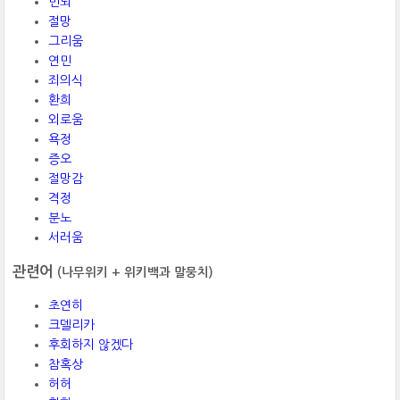
번뇌
절망
그리움
연민
죄의식
환희
외로움
욕정
증오
절망감
격정
분노
서러움
관련어
(나무위키 + 위키백과 말뭉치)
초연히
크델리카
후회하지 않겠다
참혹상
허허