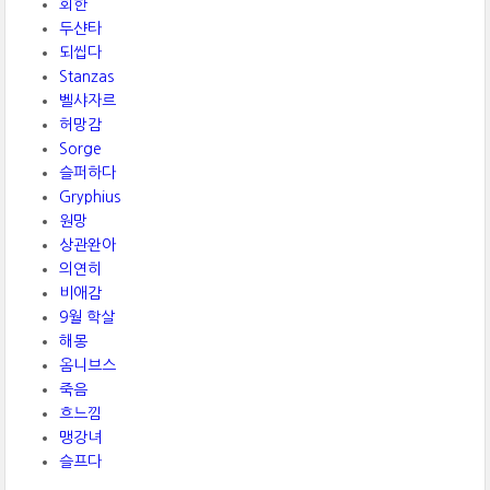
회한
두샨타
되씹다
Stanzas
벨샤자르
허망감
Sorge
슬퍼하다
Gryphius
원망
상관완아
의연히
비애감
9월 학살
해몽
옴니브스
죽음
흐느낌
맹강녀
슬프다