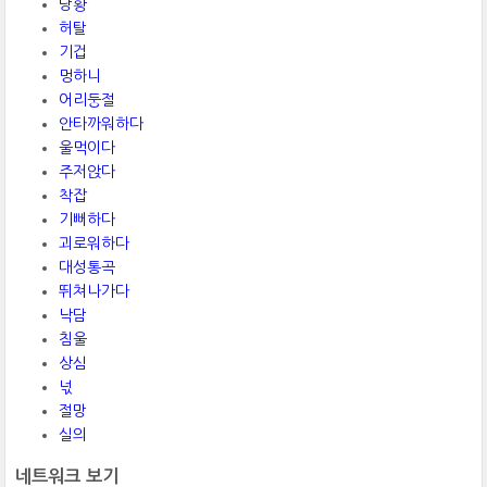
당황
허탈
기겁
멍하니
어리둥절
안타까워하다
울먹이다
주저앉다
착잡
기뻐하다
괴로워하다
대성통곡
뛰쳐나가다
낙담
침울
상심
넋
절망
실의
네트워크 보기