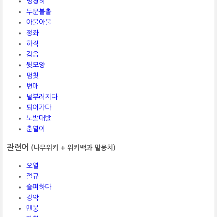
멍청히
두문불출
아물아물
정좌
하직
감읍
뒷모양
멈칫
변매
널부러지다
되어가다
노발대발
춘열이
관련어
(나무위키 + 위키백과 말뭉치)
오열
절규
슬퍼하다
경악
멘붕