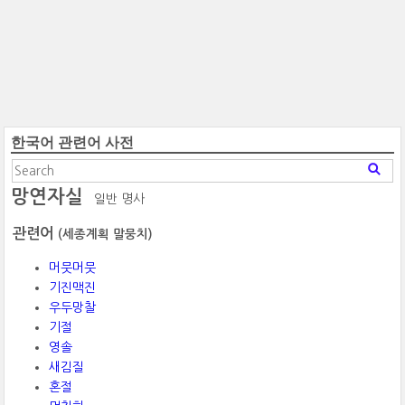
한국어 관련어 사전
망연자실
일반 명사
관련어
(세종계획 말뭉치)
머뭇머뭇
기진맥진
우두망찰
기절
영솔
새김질
혼절