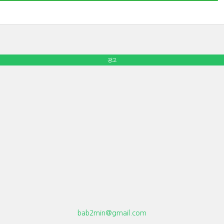
광고
bab2min@gmail.com