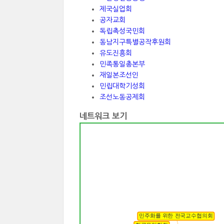
제국실업회
공자교회
독립촉성국민회
동남지구특별공작후원회
유도진흥회
민족통일총본부
재일본조선인
민립대학기성회
조선노동공제회
네트워크 보기