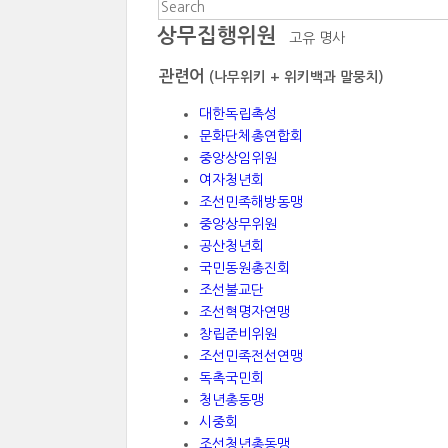
상무집행위원
고유 명사
관련어
(나무위키 + 위키백과 말뭉치)
대한독립촉성
문화단체총연합회
중앙상임위원
여자청년회
조선민족해방동맹
중앙상무위원
공산청년회
국민동원총진회
조선불교단
조선혁명자연맹
창립준비위원
조선민족전선연맹
독촉국민회
청년총동맹
시중회
조선청년총동맹