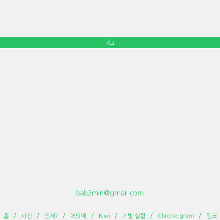
광고
bab2min@gmail.com
홈
사전
언제?
어듸메
Kiwi
개발 실험
Chrono-gram
링크