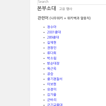
본부소대
고유 명사
관련어
(나무위키 + 위키백과 말뭉치)
정수아
2001중대
289중대
길채현
권정민
류다희
박소림
방순대장
육근옥
공승
중기경찰서
이보현
유경미
김가을
군바리
군기교육대