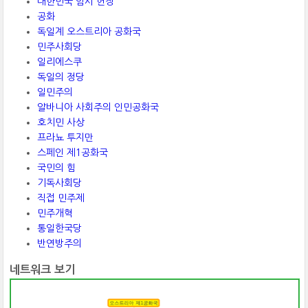
대한민국 임시 헌장
공화
독일계 오스트리아 공화국
민주사회당
일리에스쿠
독일의 정당
일민주의
알바니아 사회주의 인민공화국
호치민 사상
프라뇨 투지만
스페인 제1공화국
국민의 힘
기독사회당
직접 민주제
민주개혁
통일한국당
반연방주의
네트워크 보기