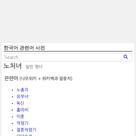
한국어 관련어 사전
노처녀
일반 명사
관련어
(나무위키 + 위키백과 말뭉치)
노총각
유부녀
독신
홀아비
미혼
적령기
결혼적령기