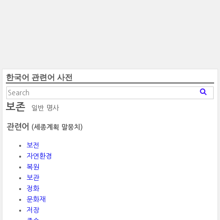
한국어 관련어 사전
보존
일반 명사
관련어
(세종계획 말뭉치)
보전
자연환경
복원
보관
정화
문화재
저장