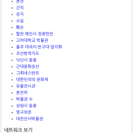
온전
간직
유지
소실
훼손
합천 해인사 장경판전
고려대학교 박물관
울주 대곡리 반구대 암각화
조선방역지도
낙산사 동종
근대문화유산
그뤼네스반트
대한민국의 문화재
유물전시관
온전히
박물관 수
상원사 동종
영구보존
대전선사박물관
네트워크 보기