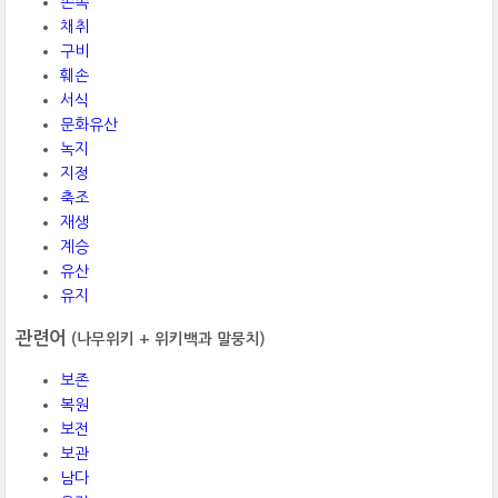
존속
채취
구비
훼손
서식
문화유산
녹지
지정
축조
재생
계승
유산
유지
관련어
(나무위키 + 위키백과 말뭉치)
보존
복원
보전
보관
남다