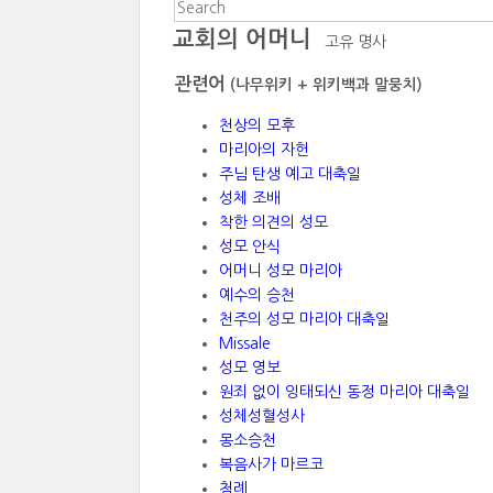
교회의 어머니
고유 명사
관련어
(나무위키 + 위키백과 말뭉치)
천상의 모후
마리아의 자헌
주님 탄생 예고 대축일
성체 조배
착한 의견의 성모
성모 안식
어머니 성모 마리아
예수의 승천
천주의 성모 마리아 대축일
Missale
성모 영보
원죄 없이 잉태되신 동정 마리아 대축일
성체성혈성사
몽소승천
복음사가 마르코
첨례