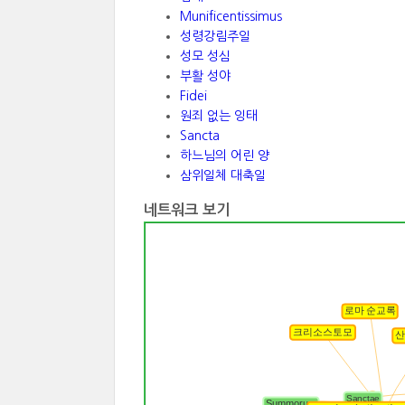
Munificentissimus
성령강림주일
성모 성심
부활 성야
Fidei
원죄 없는 잉태
Sancta
하느님의 어린 양
삼위일체 대축일
네트워크 보기