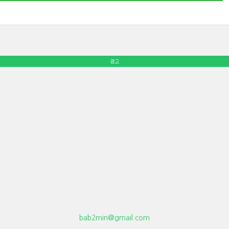
광고
bab2min@gmail.com