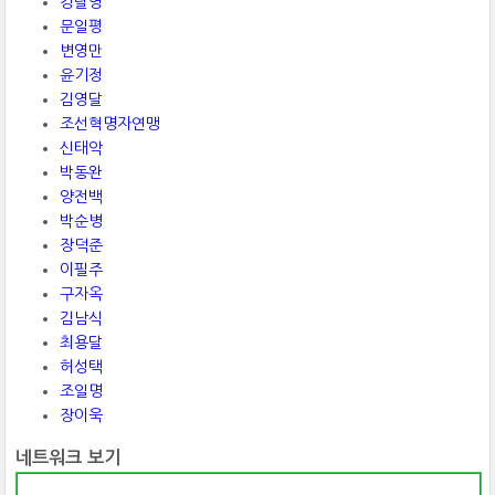
강달영
문일평
변영만
윤기정
김영달
조선혁명자연맹
신태악
박동완
양전백
박순병
장덕준
이필주
구자옥
김남식
최용달
허성택
조일명
장이욱
네트워크 보기