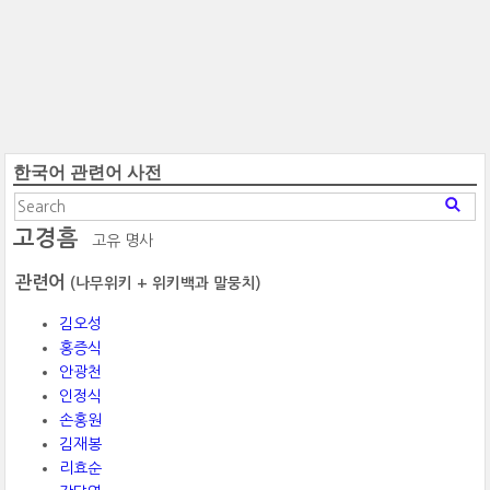
한국어 관련어 사전
고경흠
고유 명사
관련어
(나무위키 + 위키백과 말뭉치)
김오성
홍증식
안광천
인정식
손홍원
김재봉
리효순