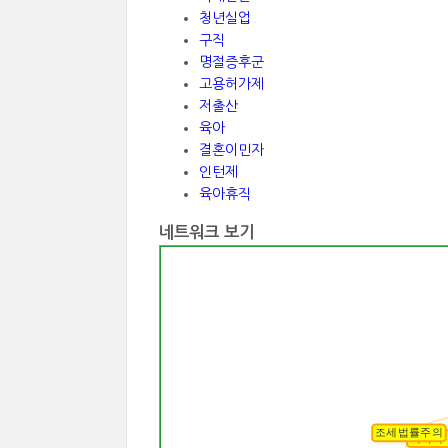
청년실업
구직
명절증후군
고용허가제
저출산
육아
결혼이민자
인턴제
육아휴직
네트워크 보기