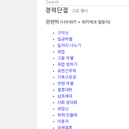
경력단절
고유 명사
관련어
(나무위키 + 위키백과 말뭉치)
구직난
임금차별
일자리 나누기
취업
고용 차별
취업 빙하기
유연근무제
가족구성권
연령 차별
결혼대란
삼포세대
사회 양극화
취업난
학력 인플레
이혼자
국제결혼