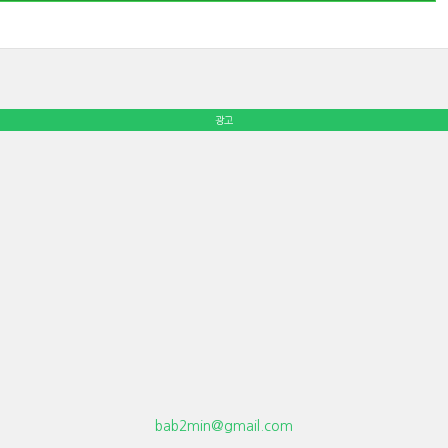
광고
bab2min@gmail.com