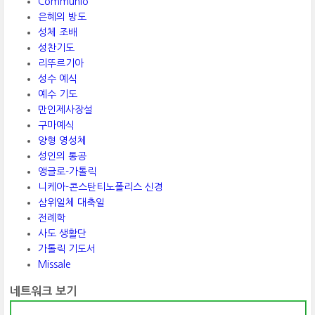
Communio
은혜의 방도
성체 조배
성찬기도
리뚜르기아
성수 예식
예수 기도
만인제사장설
구마예식
양형 영성체
성인의 통공
앵글로-가톨릭
니케아-콘스탄티노폴리스 신경
삼위일체 대축일
전례학
사도 생활단
가톨릭 기도서
Missale
네트워크 보기