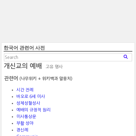
한국어 관련어 사전
개신교의 예배
고유 명사
관련어
(나무위키 + 위키백과 말뭉치)
시간 전례
바오로 6세 미사
성체성혈성사
예배의 규정적 원리
미사통상문
부활 성야
경신례