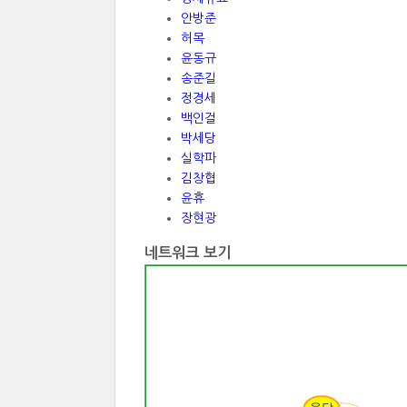
안방준
허목
윤동규
송준길
정경세
백인걸
박세당
실학파
김창협
윤휴
장현광
네트워크 보기