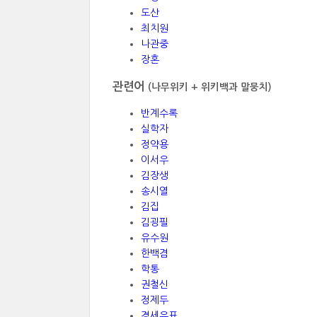
도산
최치원
나관중
장혼
관련어
(나무위키 + 위키백과 말뭉치)
반계수록
실학자
정약용
이서우
김장생
송시열
김집
김굉필
유수원
한백겸
학통
권철신
정제두
경세유표